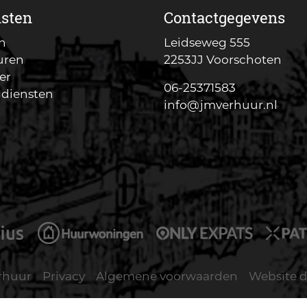
nsten
Contactgegevens
n
Leidseweg 555
uren
2253JJ Voorschoten
er
06-25371583
 diensten
info@jmverhuur.nl
erhuur
Privacy
Algemene voorwaarden
Website 