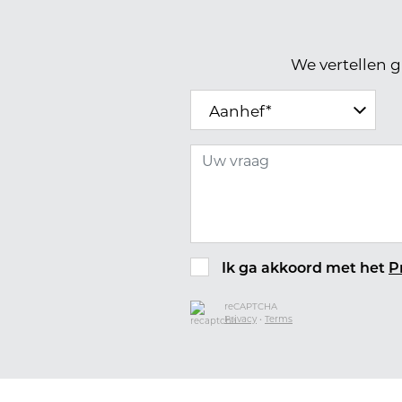
We vertellen g
Aanhef*
Ik ga akkoord met het
P
reCAPTCHA
Privacy
•
Terms