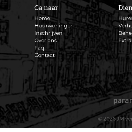
Ga naar
Die
Home
Hure
Huurwoningen
Verh
Inschrijven
Behe
Over ons
Extra
Faq
Contact
© 2026 JM v