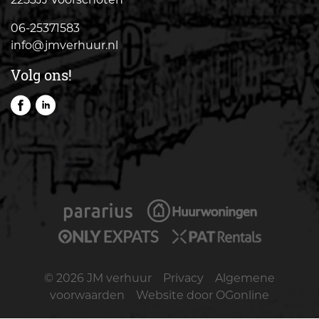
06-25371583
info@jmverhuur.nl
Volg ons!
© 2026 JM verhuur
Privacy
Algemene
voorwaarden
Website door OGonline